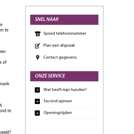
SNEL NAAR
re
en te
Spoed telefoonnummer
Plan een afspraak
 een
Contact gegevens
s of
ONZE SERVICE
 mank
Wat heeft mijn huisdier?
Second opinion
ch
hond te
Openingstijden
speeld?