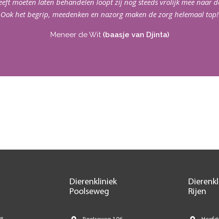
eeft moeten laten behandelen loopt zij nog steeds vrolijk mee naar de
Ook het begrip, meedenken en nazorg maken de zorg helemaal top!
Meneer de Wit
(baasje van Djinta)
Dierenkliniek
Dierenkl
Poolseweg
Rijen