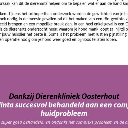
e oorzaak kan dit de dierenarts helpen om te bepalen wat er aan de hand kan
oeken. Tijdens het orthopedisch onderzoek worden de gewrichten van je h
k nodig, in de meeste gevallen zal dit het maken van een röntgenfoto zi
eld brengen en een mogelijke breuk zien. In een heel enkel geval is een C
ls de dierenarts onderzocht heeft waarom je hond mank loopt zal hij/zij 
ouw huisdier het beste is. Soms is het probleem met rust en pijnstilling 
een operatie nodig om je hond weer goed en pijnloos te laten lopen.
Dankzij Dierenkliniek Oosterhout
Djinta succesvol behandeld aan een com
huidprobleem
s super goed behandeld, en ondanks het complexe probleem en de 