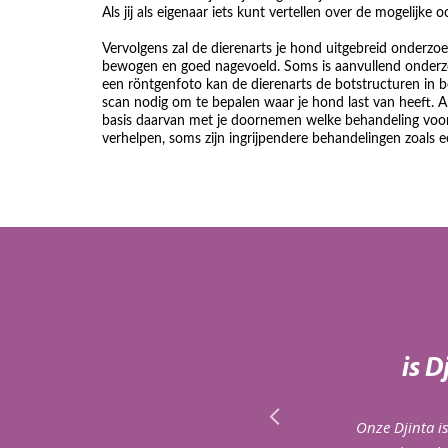
Als jij als eigenaar iets kunt vertellen over de mogelijk
Vervolgens zal de dierenarts je hond uitgebreid onderz
bewogen en goed nagevoeld. Soms is aanvullend onderzoe
een röntgenfoto kan de dierenarts de botstructuren in be
scan nodig om te bepalen waar je hond last van heeft. A
basis daarvan met je doornemen welke behandeling voor j
verhelpen, soms zijn ingrijpendere behandelingen zoals 
renkliniek Rijen
r kleintje genieten…
is 
 voor Isis en haar kleine kitten. Echt geweldig. Ik
r jullie niet gered!
Onze Djinta i