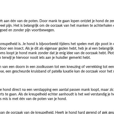
heeft aan één van de poten. Door mank te gaan lopen ontziet je hond de ze
veel pijn. Het is belangrijk om de oorzaak van het manken te achterhalen 
r goed en zonder pijn voortbewegen.
reupelheid is. Je hond is bijvoorbeeld tijdens het spelen met zijn poot in
r een insect. Als je dit als eigenaar gezien hebt, heb je al een belangrijk
 Soms loopt je hond mank zonder dat je enig idee van de oorzaak hebt. Plot
en terwijl je hiervoor nooit iets aan je huisdier gemerkt hebt.
n van een doorn in een zoolkussen tot een kneuzing of verrekking tot een
ose, een gescheurde kruisband of patella luxatie kan de oorzaak voor het
 je hond direct na een verstapping een aantal passen mank loopt, maar zi
ts te gaan. Als de kreupelheid echter aanhoudt is het wel verstandig je 
ts mis is met één van de poten van je hond.
bt van de oorzaak van de kreupelheid. Heeft je hond hard gerend of gek ge