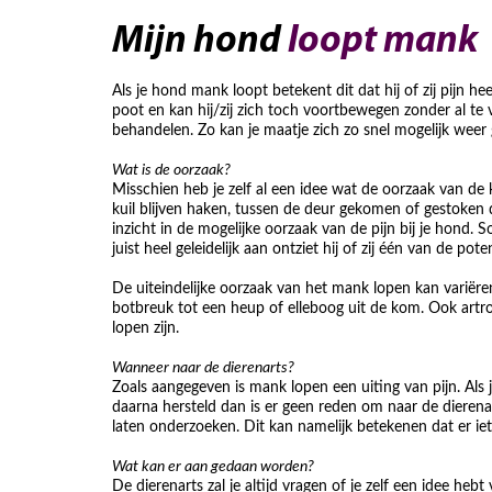
Mijn hond
loopt mank
Als je hond mank loopt betekent dit dat hij of zij pijn 
poot en kan hij/zij zich toch voortbewegen zonder al te 
behandelen. Zo kan je maatje zich zo snel mogelijk wee
Wat is de oorzaak?
Misschien heb je zelf al een idee wat de oorzaak van de k
kuil blijven haken, tussen de deur gekomen of gestoken doo
inzicht in de mogelijke oorzaak van de pijn bij je hond.
juist heel geleidelijk aan ontziet hij of zij één van de pot
De uiteindelijke oorzaak van het mank lopen kan variëre
botbreuk tot een heup of elleboog uit de kom. Ook artr
lopen zijn.
Wanneer naar de dierenarts?
Zoals aangegeven is mank lopen een uiting van pijn. Als
daarna hersteld dan is er geen reden om naar de dierenar
laten onderzoeken. Dit kan namelijk betekenen dat er ie
Wat kan er aan gedaan worden?
De dierenarts zal je altijd vragen of je zelf een idee he