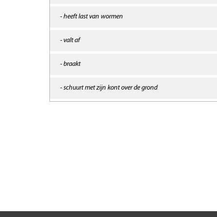
- heeft last van wormen
- valt af
- braakt
- schuurt met zijn kont over de grond