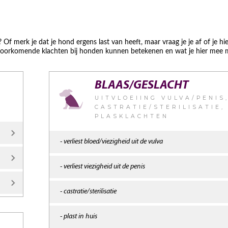
 Of merk je dat je hond ergens last van heeft, maar vraag je je af of je hie
voorkomende klachten bij honden kunnen betekenen en wat je hier mee 
BLAAS/GESLACHT
UITVLOEIING VULVA/PENIS
CASTRATIE/STERILISATIE,
PLASKLACHTEN
- verliest bloed/viezigheid uit de vulva
- verliest viezigheid uit de penis
- castratie/sterilisatie
- plast in huis