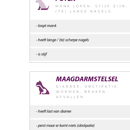
MANK LOPEN, STIJF ZIJN,
(TE) LANGE NAGELS
- loopt mank
- heeft lange / (te) scherpe nagels
- is stijf
MAAGDARMSTELSEL
DIARREE, OBSTIPATIE,
WORMEN, BRAKEN,
AFVALLEN
- heeft last van diarree
- perst maar er komt niets (obstipatie)