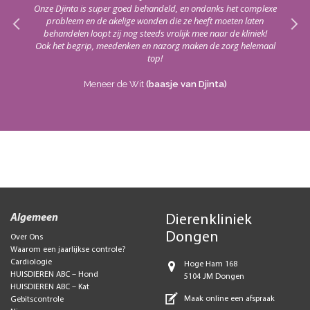
red!
vacci
Onze Djinta is super goed behandeld, en ondanks het complexe
probleem en de akelige wonden die ze heeft moeten laten
Het
behandelen loopt zij nog steeds vrolijk mee naar de kliniek!
die
Ook het begrip, meedenken en nazorg maken de zorg helemaal
top!
Meneer de Wit
(baasje van Djinta)
Algemeen
Dierenkliniek
Dongen
Over Ons
Waarom een jaarlijkse controle?
Cardiologie
Hoge Ham 168
HUISDIEREN ABC – Hond
5104 JM Dongen
HUISDIEREN ABC – Kat
Maak online een afspraak
Gebitscontrole