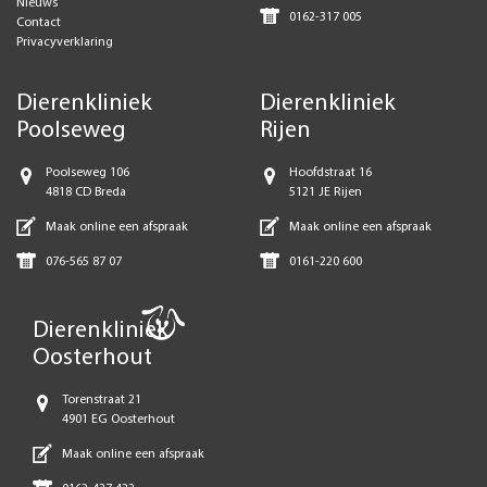
Nieuws
0162-317 005
Contact
Privacyverklaring
Dierenkliniek
Dierenkliniek
Poolseweg
Rijen
Poolseweg 106
Hoofdstraat 16
4818 CD Breda
5121 JE Rijen
Maak online een afspraak
Maak online een afspraak
076-565 87 07
0161-220 600
Dierenkliniek
Oosterhout
Torenstraat 21
4901 EG Oosterhout
Maak online een afspraak