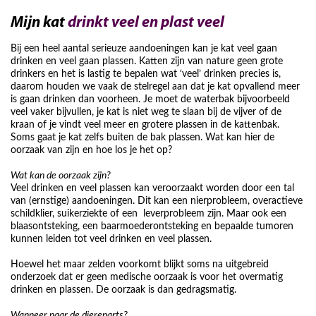
Mijn kat
drinkt veel en plast veel
Bij een heel aantal serieuze aandoeningen kan je kat veel gaan
drinken en veel gaan plassen. Katten zijn van nature geen grote
drinkers en het is lastig te bepalen wat ‘veel’ drinken precies is,
daarom houden we vaak de stelregel aan dat je kat opvallend meer
is gaan drinken dan voorheen. Je moet de waterbak bijvoorbeeld
veel vaker bijvullen, je kat is niet weg te slaan bij de vijver of de
kraan of je vindt veel meer en grotere plassen in de kattenbak.
Soms gaat je kat zelfs buiten de bak plassen. Wat kan hier de
oorzaak van zijn en hoe los je het op?
Wat kan de oorzaak zijn?
Veel drinken en veel plassen kan veroorzaakt worden door een tal
van (ernstige) aandoeningen. Dit kan een nierprobleem, overactieve
schildklier, suikerziekte of een leverprobleem zijn. Maar ook een
blaasontsteking, een baarmoederontsteking en bepaalde tumoren
kunnen leiden tot veel drinken en veel plassen.
Hoewel het maar zelden voorkomt blijkt soms na uitgebreid
onderzoek dat er geen medische oorzaak is voor het overmatig
drinken en plassen. De oorzaak is dan gedragsmatig.
Wanneer naar de dierenarts?