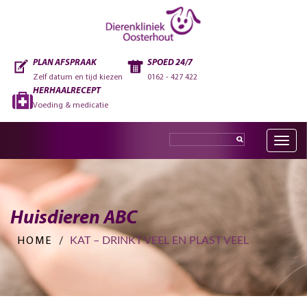
PLAN AFSPRAAK
SPOED 24/7
Zelf datum en tijd kiezen
0162 - 427 422
HERHAALRECEPT
Voeding & medicatie
Toggle
navig
Huisdieren ABC
KAT – DRINKT VEEL EN PLAST VEEL
HOME
/