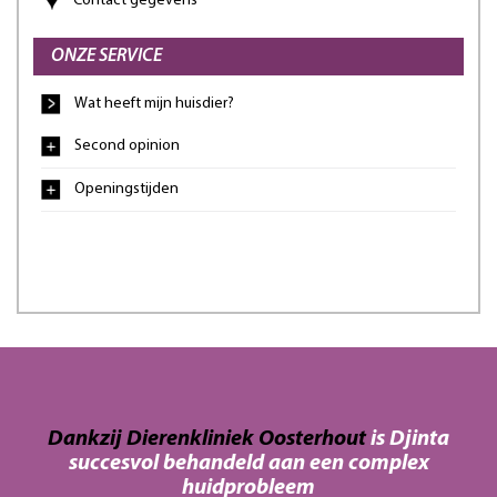
Contact gegevens
ONZE SERVICE
Wat heeft mijn huisdier?
Second opinion
Openingstijden
an
Dankzij Dierenkliniek Oosterhout
is Djinta
Da
succesvol behandeld aan een complex
haar
In 
huidprobleem