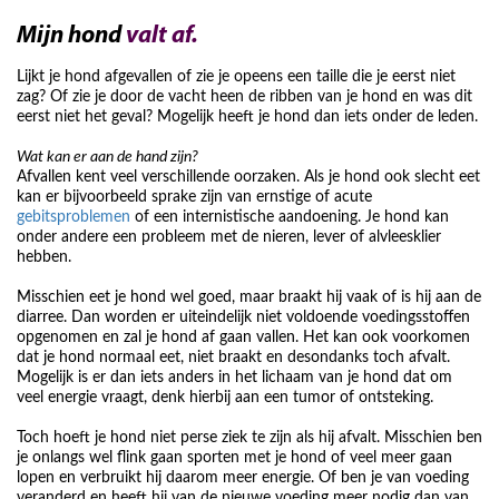
Mijn hond
valt af.
Lijkt je hond afgevallen of zie je opeens een taille die je eerst niet
zag? Of zie je door de vacht heen de ribben van je hond en was dit
eerst niet het geval? Mogelijk heeft je hond dan iets onder de leden.
Wat kan er aan de hand zijn?
Afvallen kent veel verschillende oorzaken. Als je hond ook slecht eet
kan er bijvoorbeeld sprake zijn van ernstige of acute
gebitsproblemen
of een internistische aandoening. Je hond kan
onder andere een probleem met de nieren, lever of alvleesklier
hebben.
Misschien eet je hond wel goed, maar braakt hij vaak of is hij aan de
diarree. Dan worden er uiteindelijk niet voldoende voedingsstoffen
opgenomen en zal je hond af gaan vallen. Het kan ook voorkomen
dat je hond normaal eet, niet braakt en desondanks toch afvalt.
Mogelijk is er dan iets anders in het lichaam van je hond dat om
veel energie vraagt, denk hierbij aan een tumor of ontsteking.
Toch hoeft je hond niet perse ziek te zijn als hij afvalt. Misschien ben
je onlangs wel flink gaan sporten met je hond of veel meer gaan
lopen en verbruikt hij daarom meer energie. Of ben je van voeding
veranderd en heeft hij van de nieuwe voeding meer nodig dan van