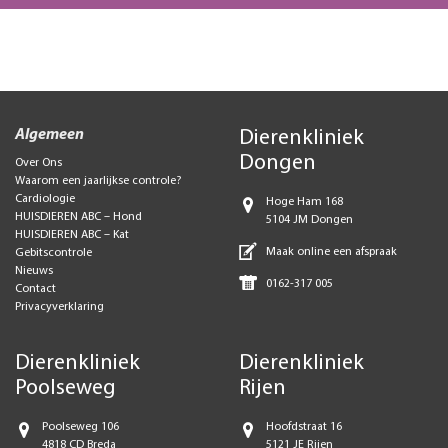
Algemeen
Dierenkliniek
Dongen
Over Ons
Waarom een jaarlijkse controle?
Cardiologie
Hoge Ham 168
HUISDIEREN ABC – Hond
5104 JM Dongen
HUISDIEREN ABC – Kat
Maak online een afspraak
Gebitscontrole
Nieuws
0162-317 005
Contact
Privacyverklaring
Dierenkliniek
Dierenkliniek
Poolseweg
Rijen
Poolseweg 106
Hoofdstraat 16
4818 CD Breda
5121 JE Rijen