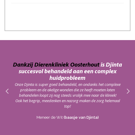
an
Dankzij Dierenkliniek Oosterhout
is Djinta
Da
succesvol behandeld aan een complex
haar
In 
huidprobleem
red!
vacci
Onze Djinta is super goed behandeld, en ondanks het complexe
probleem en de akelige wonden die ze heeft moeten laten
Het
behandelen loopt zij nog steeds vrolijk mee naar de kliniek!
die
Ook het begrip, meedenken en nazorg maken de zorg helemaal
top!
Meneer de Wit
(baasje van Djinta)