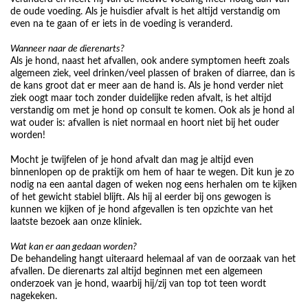
de oude voeding. Als je huisdier afvalt is het altijd verstandig om
even na te gaan of er iets in de voeding is veranderd.
Wanneer naar de dierenarts?
Als je hond, naast het afvallen, ook andere symptomen heeft zoals
algemeen ziek, veel drinken/veel plassen of braken of diarree, dan is
de kans groot dat er meer aan de hand is. Als je hond verder niet
ziek oogt maar toch zonder duidelijke reden afvalt, is het altijd
verstandig om met je hond op consult te komen. Ook als je hond al
wat ouder is: afvallen is niet normaal en hoort niet bij het ouder
worden!
Mocht je twijfelen of je hond afvalt dan mag je altijd even
binnenlopen op de praktijk om hem of haar te wegen. Dit kun je zo
nodig na een aantal dagen of weken nog eens herhalen om te kijken
of het gewicht stabiel blijft. Als hij al eerder bij ons gewogen is
kunnen we kijken of je hond afgevallen is ten opzichte van het
laatste bezoek aan onze kliniek.
Wat kan er aan gedaan worden?
De behandeling hangt uiteraard helemaal af van de oorzaak van het
afvallen. De dierenarts zal altijd beginnen met een algemeen
onderzoek van je hond, waarbij hij/zij van top tot teen wordt
nagekeken.