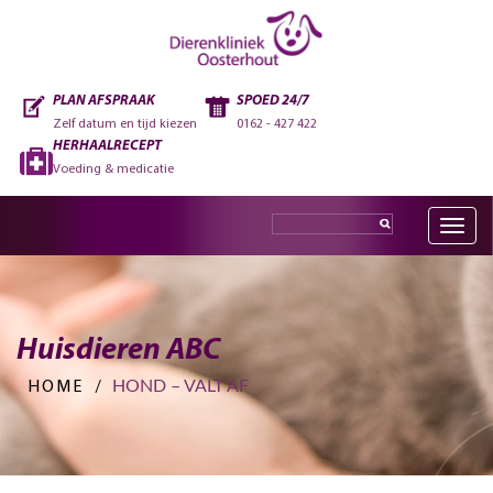
PLAN AFSPRAAK
SPOED 24/7
Zelf datum en tijd kiezen
0162 - 427 422
HERHAALRECEPT
Voeding & medicatie
Toggle
navig
Huisdieren ABC
HOND – VALT AF
HOME
/