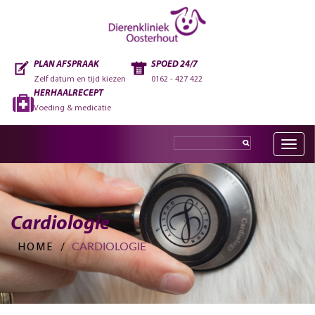
PLAN AFSPRAAK
SPOED 24/7
Zelf datum en tijd kiezen
0162 - 427 422
HERHAALRECEPT
Voeding & medicatie
Toggle
navig
Cardiologie
CARDIOLOGIE
HOME
/