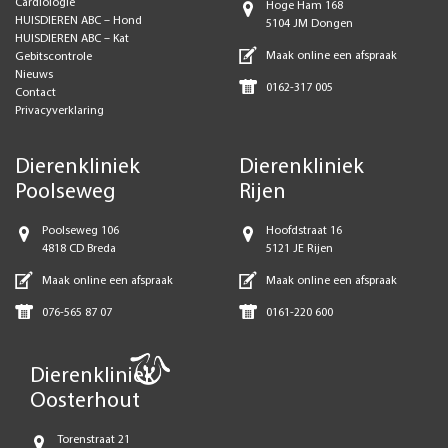
Cardiologie
Hoge Ham 168
HUISDIEREN ABC – Hond
5104 JM Dongen
HUISDIEREN ABC – Kat
Maak online een afspraak
Gebitscontrole
Nieuws
0162-317 005
Contact
Privacyverklaring
Dierenkliniek
Dierenkliniek
Poolseweg
Rijen
Poolseweg 106
Hoofdstraat 16
4818 CD Breda
5121 JE Rijen
Maak online een afspraak
Maak online een afspraak
076-565 87 07
0161-220 600
Dierenkliniek
Oosterhout
Torenstraat 21