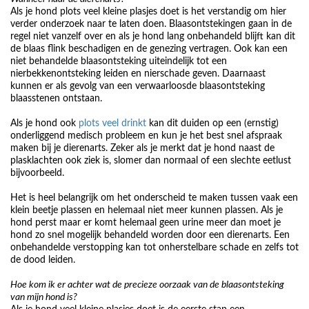
Als je hond plots veel kleine plasjes doet is het verstandig om hier
verder onderzoek naar te laten doen. Blaasontstekingen gaan in de
regel niet vanzelf over en als je hond lang onbehandeld blijft kan dit
de blaas flink beschadigen en de genezing vertragen. Ook kan een
niet behandelde blaasontsteking uiteindelijk tot een
nierbekkenontsteking leiden en nierschade geven. Daarnaast
kunnen er als gevolg van een verwaarloosde blaasontsteking
blaasstenen ontstaan.
Als je hond ook
plots veel drinkt
kan dit duiden op een (ernstig)
onderliggend medisch probleem en kun je het best snel afspraak
maken bij je dierenarts. Zeker als je merkt dat je hond naast de
plasklachten ook ziek is, slomer dan normaal of een slechte eetlust
bijvoorbeeld.
Het is heel belangrijk om het onderscheid te maken tussen vaak een
klein beetje plassen en helemaal niet meer kunnen plassen. Als je
hond perst maar er komt helemaal geen urine meer dan moet je
hond zo snel mogelijk behandeld worden door een dierenarts. Een
onbehandelde verstopping kan tot onherstelbare schade en zelfs tot
de dood leiden.
Hoe kom ik er achter wat de precieze oorzaak van de blaasontsteking
van mijn hond is?