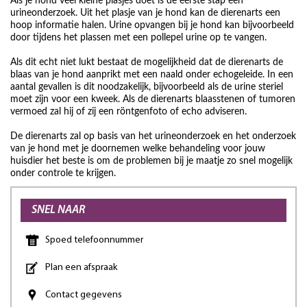
Als je hond veel kleine plasjes doet is de eerste stap een
urineonderzoek. Uit het plasje van je hond kan de dierenarts een
hoop informatie halen. Urine opvangen bij je hond kan bijvoorbeeld
door tijdens het plassen met een pollepel urine op te vangen.
Als dit echt niet lukt bestaat de mogelijkheid dat de dierenarts de
blaas van je hond aanprikt met een naald onder echogeleide. In een
aantal gevallen is dit noodzakelijk, bijvoorbeeld als de urine steriel
moet zijn voor een kweek. Als de dierenarts blaasstenen of tumoren
vermoed zal hij of zij een röntgenfoto of echo adviseren.
De dierenarts zal op basis van het urineonderzoek en het onderzoek
van je hond met je doornemen welke behandeling voor jouw
huisdier het beste is om de problemen bij je maatje zo snel mogelijk
onder controle te krijgen.
SNEL NAAR
Spoed telefoonnummer
Plan een afspraak
Contact gegevens