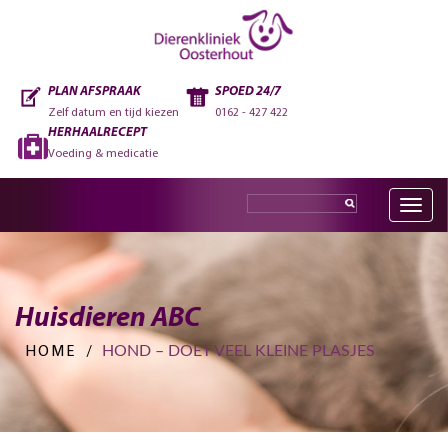
PLAN AFSPRAAK
SPOED 24/7
Zelf datum en tijd kiezen
0162 - 427 422
HERHAALRECEPT
Voeding & medicatie
Toggle
navig
Huisdieren ABC
HOND – DOET VEEL KLEINE PLASJES
HOME
/