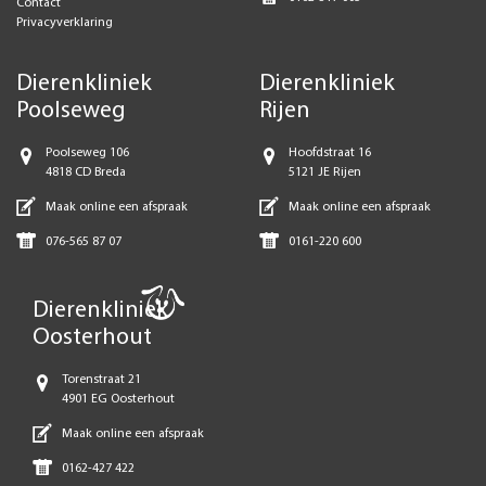
Contact
Privacyverklaring
Dierenkliniek
Dierenkliniek
Poolseweg
Rijen
Poolseweg 106
Hoofdstraat 16
4818 CD Breda
5121 JE Rijen
Maak online een afspraak
Maak online een afspraak
076-565 87 07
0161-220 600
Dierenkliniek
Oosterhout
Torenstraat 21
4901 EG Oosterhout
Maak online een afspraak
0162-427 422