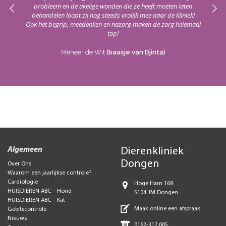
probleem en de akelige wonden die ze heeft moeten laten
Het
behandelen loopt zij nog steeds vrolijk mee naar de kliniek!
die
Ook het begrip, meedenken en nazorg maken de zorg helemaal
top!
Meneer de Wit
(baasje van Djinta)
Algemeen
Dierenkliniek
Dongen
Over Ons
Waarom een jaarlijkse controle?
Cardiologie
Hoge Ham 168
HUISDIEREN ABC – Hond
5104 JM Dongen
HUISDIEREN ABC – Kat
Maak online een afspraak
Gebitscontrole
Nieuws
0162-317 005