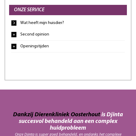
ONZE SERVICE
Wat heeft mijn huisdier?
Second opinion
Openingstijden
an
Dankzij Dierenkliniek Oosterhout
is Djinta
Da
succesvol behandeld aan een complex
haar
In 
huidprobleem
red!
vacci
Onze Djinta is super goed behandeld, en ondanks het complexe