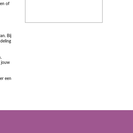
ken of
an. Bij
ndeling
,
n jouw
der een