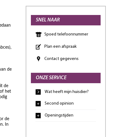
SNEL NAAR
gedaan
Spoed telefoonnummer
Plan een afspraak
bces),
Contact gegevens
 van de
ONZE SERVICE
it de
of het
Wat heeft mijn huisdier?
odig
Second opinion
Openingstijden
or de
n. In