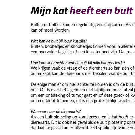
Mijn kat
heeft een bult
Bulten of bultjes komen regelmatig voor bij katten. Als e
kan of moet worden.
Wat kan de bult bij jouw kat zijn?
Bulten, bobbeltjes en knobbeltjes komen voor in allerle
een overvulde talgklier of een insectenbeet zijn. Daarna
Hoe kom ik er achter wat de bult bij mijn kat precies is?
We krijgen vaak de vraag of de dierenarts zo kan zien of 
buitenkant kan de dierenarts niet bepalen wat de bult bi
De enige manier om hier achter te komen is om de bult aa
bult. Dit is over het algemeen niet pijnlijk en meestal 
om een ontsteking of tumor gaat en of deze goed- of kwa
om een biopt te nemen, dit is een groter stukje weefsel 
Wanneer naar de dierenarts?
Als een bult plotseling op komt zetten en je kat heeft er
dierenarts. Dit is ook het geval als de bult plotseling opz
dat laatste geval kan er bijvoorbeeld sprake zijn van een