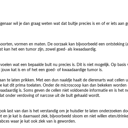
igenaar wil je dan graag weten wat dat bultje precies is en of er iets aan 
i soorten, vormen en maten. De oorzaak kan bijvoorbeeld een ontsteking (a
ast kan het een tumor zijn, zowel goed- als kwaadaardig.
voelen wat een bepaalde bult nu precies is. Dit is niet mogelijk. Op basis
j jouw kat is en of het een goed- of kwaadaardige tumor is.
n te laten prikken. Met een dun naaldje haalt de dierenarts wat cellen u
zal je kat dit prima toelaten. Onder de microscoop kan dan bekeken worden 
adaardig is. Soms geven de cellen niet voldoende informatie en is het n
dat onder verdoving of narcose uit de bult gehaald wordt.
 ook last van dan is het verstandig om je huisdier te laten onderzoeken do
et en je kat is daarnaast ziek, bijvoorbeeld sloom en niet willen eten/drinke
 abces waar je kat ook ziek van is geworden.