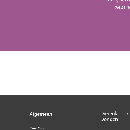
die ze h
ns
(baasje van Isis)
Dierenkliniek
Algemeen
Dongen
Over Ons