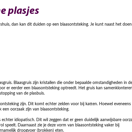
ne plasjes
itenshuis, dan kan dit duiden op een blaasontsteking. Je kunt naast het doe
ruis. Blaasgruis zijn kristallen die onder bepaalde omstandigheden in de
oor er eerder een blaasontsteking optreedt. Het gruis kan samenklonteren
rstopping van de plasbuis.
ontsteking zijn. Dit komt echter zelden voor bij katten. Hoewel eveneens
een oorzaak zijn van blaasontsteking.
 echter idiopatisch. Dit wil zeggen dat er geen duidelijk aanwijsbare oorz
rol speelt. Daarnaast zie je deze vorm van blaasontsteking vaker bij
rnamelijk droogvoer (brokken) eten.