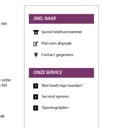
SNEL NAAR
n van
Spoed telefoonnummer
Plan een afspraak
Contact gegevens
ONZE SERVICE
 urine
 tot
Wat heeft mijn huisdier?
Second opinion
Openingstijden
aak