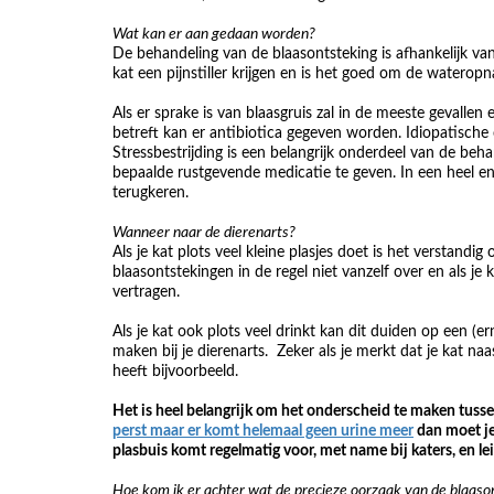
Wat kan er aan gedaan worden?
De behandeling van de blaasontsteking is afhankelijk van
kat een pijnstiller krijgen en is het goed om de watero
Als er sprake is van blaasgruis zal in de meeste gevalle
betreft kan er antibiotica gegeven worden. Idiopatische c
Stressbestrijding is een belangrijk onderdeel van de be
bepaalde rustgevende medicatie te geven. In een heel en
terugkeren.
Wanneer naar de dierenarts?
Als je kat plots veel kleine plasjes doet is het verstand
blaasontstekingen in de regel niet vanzelf over en als je
vertragen.
Als je kat ook plots veel drinkt kan dit duiden op een (
maken bij je dierenarts. Zeker als je merkt dat je kat naa
heeft bijvoorbeeld.
Het is heel belangrijk om het onderscheid te maken tussen
perst maar er komt helemaal geen urine meer
dan moet je
plasbuis komt regelmatig voor, met name bij katers, en le
Hoe kom ik er achter wat de precieze oorzaak van de blaason