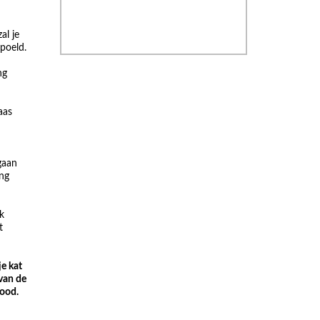
al je
poeld.
ng
aas
gaan
ing
k
t
je kat
van de
dood.