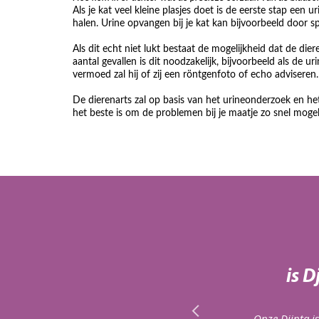
Als je kat veel kleine plasjes doet is de eerste stap een 
halen. Urine opvangen bij je kat kan bijvoorbeeld door s
Als dit echt niet lukt bestaat de mogelijkheid dat de die
aantal gevallen is dit noodzakelijk, bijvoorbeeld als de 
vermoed zal hij of zij een röntgenfoto of echo adviseren.
De dierenarts zal op basis van het urineonderzoek en h
het beste is om de problemen bij je maatje zo snel mogeli
renkliniek Rijen
r kleintje genieten…
is 
 voor Isis en haar kleine kitten. Echt geweldig. Ik
r jullie niet gered!
Onze Djinta i