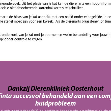
urineonderzoek. Uit het plasje van je kat kan de dierenarts een hoop inform
peciale niet absorberende kattenbakkorrels te gebruiken.
renarts de blaas van je kat aanprikt met een naald onder echogeleide. In e
urine steriel moet zijn voor een kweek. Als de dierenarts blaasstenen of tu
et onderzoek van je kat met je doornemen welke behandeling voor jouw hu
jk onder controle te krijgen.
Dankzij Dierenkliniek Oosterhout
Djinta succesvol behandeld aan een com
huidprobleem
s super goed behandeld, en ondanks het complexe probleem en de 