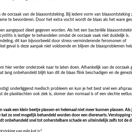
 de oorzaak van de blaasontsteking. Bij iedere vorm van blaasontsteking z
pname te bevorderen. Door het extra vocht wordt de blaas als het ware ges
n een aangepast dieet gegeven worden. Als het een bacteriële blaasontsteki
ystitis is lastiger te behandelen omdat de oorzaak vaak niet duidelijk is.
handeling, dit kan bijvoorbeeld door stress-verminderende feromonen of
kel geval is deze aanpak niet voldoende en blijven de blaasproblemen hel
ig om hier verder onderzoek naar te laten doen. Afhankelijk van de oorzaak 
 kat lang onbehandeld blijft kan dit de blaas flink beschadigen en de genez
ernstig) onderliggend medisch probleem en kun je het best snel een afspraa
st de plasklachten ook ziek is, slomer dan normaal is of een slechte eetlus
 vaak een klein beetje plassen en helemaal niet meer kunnen plassen. Als 
 kat zo snel mogelijk behandeld worden door een dierenarts. Verstopping 
idt onbehandeld snel tot onherstelbare schade en uiteindelijk zelfs tot de 
tsteking van mijn kat is?