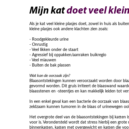
Mijn kat
doet veel klei
Als je kat veel kleine plasjes doet, zowel in huis als bu
kleine plasjes ook andere klachten zien zoals:
- Roodgekleurde urine
- Onrustig
- Veel likken onder de staart
- Agressief bij oppakken/aanraken buikregio
- Veel miauwen
- Buiten de bak plassen
Wat kan de oorzaak zijn?
Blaasontstekingen kunnen veroorzaakt worden door blaasg
gevormd worden. Dit gruis irriteert de blaaswand waard
blaasstenen en -steentjes en kan makkelijk leiden tot ve
In een enkel geval kan een bacterie de oorzaak van blaas
zeldzaam kunnen tumoren in de blaas of urinewegen ook 
Het overgrote deel van de blaasontstekingen bij katten is
voor is. Verondersteld wordt dat stress hierbij een grote 
binnenkatten, katten met overgewicht en katten die voo