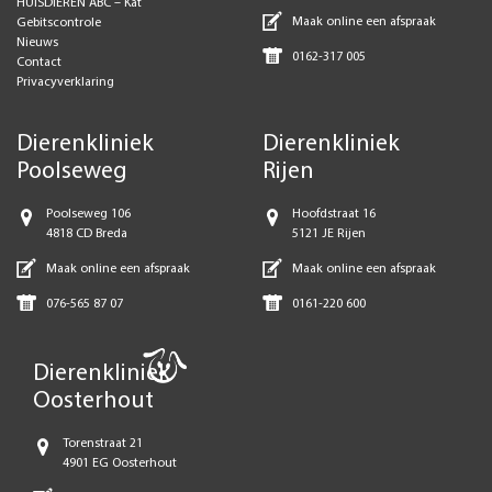
HUISDIEREN ABC – Kat
Maak online een afspraak
Gebitscontrole
Nieuws
0162-317 005
Contact
Privacyverklaring
Dierenkliniek
Dierenkliniek
Poolseweg
Rijen
Poolseweg 106
Hoofdstraat 16
4818 CD Breda
5121 JE Rijen
Maak online een afspraak
Maak online een afspraak
076-565 87 07
0161-220 600
Dierenkliniek
Oosterhout
Torenstraat 21
4901 EG Oosterhout