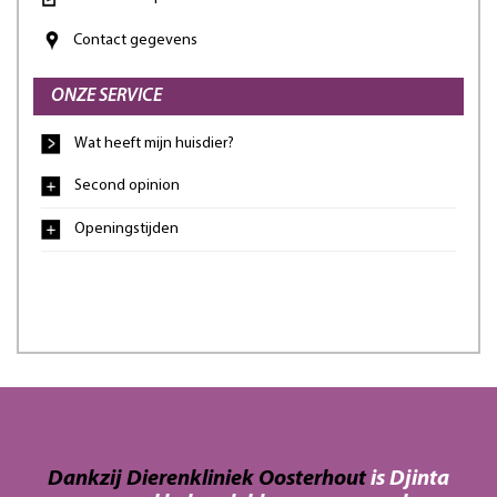
Contact gegevens
ONZE SERVICE
Wat heeft mijn huisdier?
Second opinion
Openingstijden
an
Dankzij Dierenkliniek Oosterhout
is Djinta
Da