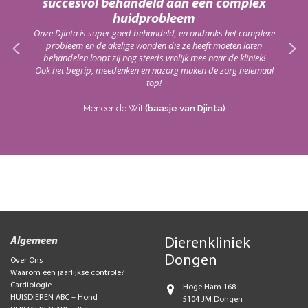
succesvol behandeld aan een complex
haar
In 
huidprobleem
red!
vacci
Onze Djinta is super goed behandeld, en ondanks het complexe
probleem en de akelige wonden die ze heeft moeten laten
Het
behandelen loopt zij nog steeds vrolijk mee naar de kliniek!
die
Ook het begrip, meedenken en nazorg maken de zorg helemaal
top!
Meneer de Wit
(baasje van Djinta)
Algemeen
Dierenkliniek
Dongen
Over Ons
Waarom een jaarlijkse controle?
Cardiologie
Hoge Ham 168
HUISDIEREN ABC – Hond
5104 JM Dongen