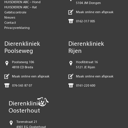
HUISDIEREN ABC – Hond
5104 JM Dongen
HUISDIEREN ABC – Kat
Maak online een afspraak
Gebitscontrole
Nieuws
0162-317 005
Contact
Privacyverklaring
Dierenkliniek
Dierenkliniek
Poolseweg
Rijen
Poolseweg 106
Hoofdstraat 16
4818 CD Breda
5121 JE Rijen
Maak online een afspraak
Maak online een afspraak
076-565 87 07
0161-220 600
Dierenkliniek
Oosterhout
Torenstraat 21
4901 EG Oosterhout