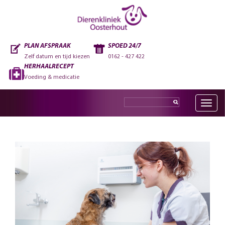
PLAN AFSPRAAK
SPOED 24/7
Zelf datum en tijd kiezen
0162 - 427 422
HERHAALRECEPT
Voeding & medicatie
Toggle
navig