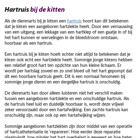
Hartruis
bij de kitten
Als de dierenarts bij je kitten een
hartruis
hoort kan dit betekenen
dat je kitten een aangeboren hartziekte heeft. Door een vernauwing
van een uitgang, een lekkage van een hartklep of een gaatje in of bij
het hart kunnen er wervelingen in de bloedstroom ontstaan,
hoorbaar als een hartruis.
Een hartruis bij je kitten hoeft echter niet altijd te betekenen dat je
kitten ook echt een hartziekte heeft. Sommige jonge kittens hebben
een relatief groot hart ten opzichte van hun kleine lichaam. Er
wordt per hartslag zoveel en zo snel bloed uit het hart gepompt dat
dit een hoorbare hartruis geeft. Dit is een normaal fenomeen bij
sommige jonge dieren en een dergelijke hartruis is onschuldig.
De dierenarts kan door alleen luisteren niet het verschil maken
tussen een aangeboren hartziekte en een onschuldige hartruis. Als
de hartruis heel luid en duidelijk hoorbaar is, wordt deze vrijwel
zeker veroorzaakt door een hartafwijking. Een zachte hartruis kan
onschuldig zijn, maar ook op een hartafwijking wijzen.
Sommige aangeboren hartziekten zijn door middel van een operatie
of hartcatheterisatie te ‘repareren’. Hoe eerder deze reparatie
plaatsvindt, hoe minder het hart overbelast is geweest en hoe beter