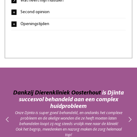
Wat heeft mijn huisdier?
Second opinion
Openingstijden
an
Dankzij Dierenkliniek Oosterhout
is Djinta
Da
succesvol behandeld aan een complex
haar
In 
huidprobleem
red!
vacci
Onze Djinta is super goed behandeld, en ondanks het complexe
probleem en de akelige wonden die ze heeft moeten laten
Het
behandelen loopt zij nog steeds vrolijk mee naar de kliniek!
die
Ook het begrip, meedenken en nazorg maken de zorg helemaal
top!