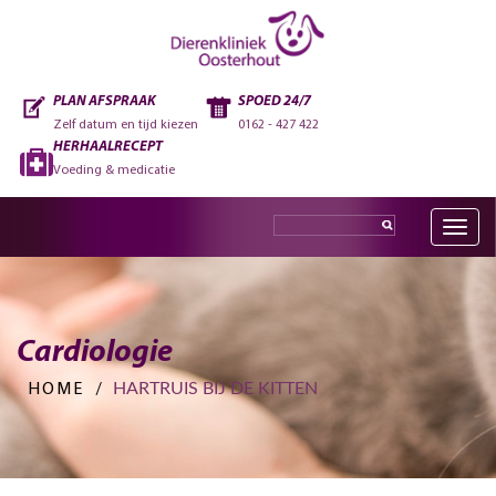
PLAN AFSPRAAK
SPOED 24/7
Zelf datum en tijd kiezen
0162 - 427 422
HERHAALRECEPT
Voeding & medicatie
Toggle
navig
Cardiologie
HARTRUIS BIJ DE KITTEN
HOME
/